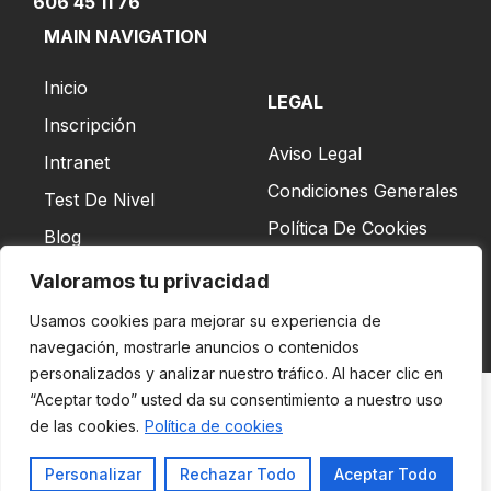
606 45 11 76
MAIN NAVIGATION
Inicio
LEGAL
Inscripción
Aviso Legal
Intranet
Condiciones Generales
Test De Nivel
Política De Cookies
Blog
Valoramos tu privacidad
Usamos cookies para mejorar su experiencia de
navegación, mostrarle anuncios o contenidos
personalizados y analizar nuestro tráfico. Al hacer clic en
“Aceptar todo” usted da su consentimiento a nuestro uso
Copyright © 2026
de las cookies.
Política de cookies
Britannia School | Todos los derechos reservados
Personalizar
Rechazar Todo
Aceptar Todo
Desarrollado por
DRO