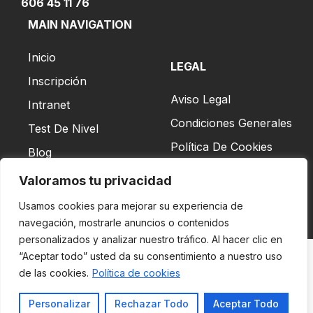
606 45 11 76
MAIN NAVIGATION
Inicio
LEGAL
Inscripción
Aviso Legal
Intranet
Condiciones Generales
Test De Nivel
Política De Cookies
Blog
Valoramos tu privacidad
Usamos cookies para mejorar su experiencia de
navegación, mostrarle anuncios o contenidos
personalizados y analizar nuestro tráfico. Al hacer clic en
“Aceptar todo” usted da su consentimiento a nuestro uso
Copyright © 2026
de las cookies.
Política de cookies
Britannia School | Todos los derechos reservados
Personalizar
Rechazar Todo
Aceptar Todo
Desarrollado por
DRO