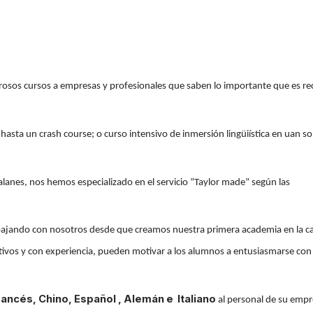
sos cursos a empresas y profesionales que saben lo importante que es rec
asta un crash course; o curso intensivo de inmersión lingüiística en uan so
talanes, nos hemos especializado en el servicio ”Taylor made” según las
bajando con nosotros desde que creamos nuestra primera academia en la ca
ivos y con experiencia, pueden motivar a los alumnos a entusiasmarse con 
rancés, Chino, Español
,
Alemán e Italiano
al personal de su emp