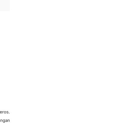
eros.
engan