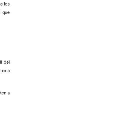
e los
1 que
I del
ómina
ten a