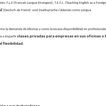
ntes:
F.L.E
(Francais Langue Etrangere),
T.E.F.L
. (Teaching English as a Foreig
aZ
(Deutsch als Fremd- und Zweitsprache»)Alemán como Lengua
omo la demanda de idiomas y como la escasa disponibilidad en profesionale
clases privadas para empresas en sus oficinas o 
e a impartir
 flexibilidad.