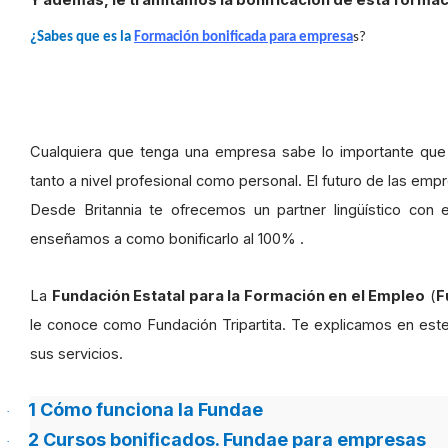
Y además, le tramitamos la bonificación de esta formac
¿Sabes que es la
Formación bonificada para empresa
s?
Aprovecha la formación de la Fundae para tus empleados
Cualquiera que tenga una empresa sabe lo importante que 
tanto a nivel profesional como personal. El futuro de las emp
Desde Britannia te ofrecemos un partner lingüístico con
enseñamos a como bonificarlo al 100% .
La
Fundación Estatal para la Formación en el Empleo
(
F
le conoce como Fundación Tripartita. Te explicamos en est
sus servicios.
1
Cómo funciona la Fundae
·
2
Cursos bonificados. Fundae para empresas
·