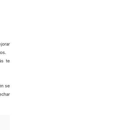
jorar
tos.
ás te
én se
echar