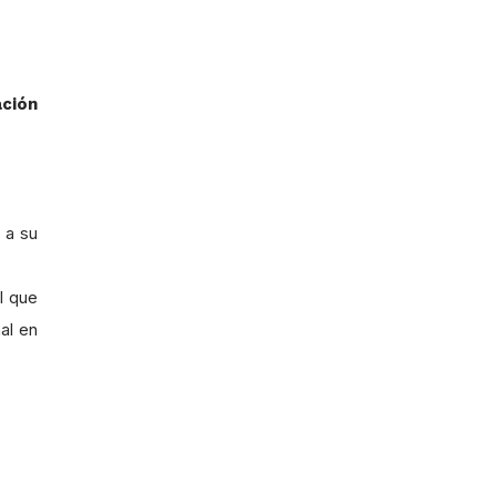
ación
 a su
el que
al en