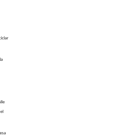
iclar
la
lle
el
resa